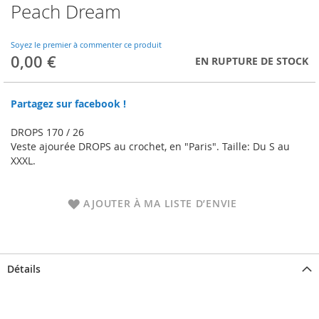
Peach Dream
Skip
to
the
Soyez le premier à commenter ce produit
beginning
0,00 €
EN RUPTURE DE STOCK
of
the
images
Partagez sur facebook !
gallery
DROPS 170 / 26
Veste ajourée DROPS au crochet, en "Paris". Taille: Du S au
XXXL.
AJOUTER À MA LISTE D’ENVIE
Détails