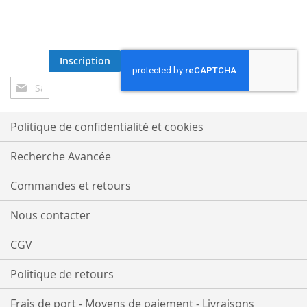
Inscription
Inscription
à
notre
lettre
Politique de confidentialité et cookies
d’information
:
Recherche Avancée
Commandes et retours
Nous contacter
CGV
Politique de retours
Frais de port - Moyens de paiement - Livraisons