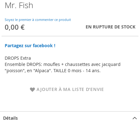
Mr. Fish
Skip
to
the
Soyez le premier à commenter ce produit
beginning
0,00 €
EN RUPTURE DE STOCK
of
the
images
Partagez sur facebook !
gallery
DROPS Extra
Ensemble DROPS: moufles + chaussettes avec jacquard
"poisson", en "Alpaca". TAILLE 0 mois - 14 ans.
AJOUTER À MA LISTE D’ENVIE
Détails