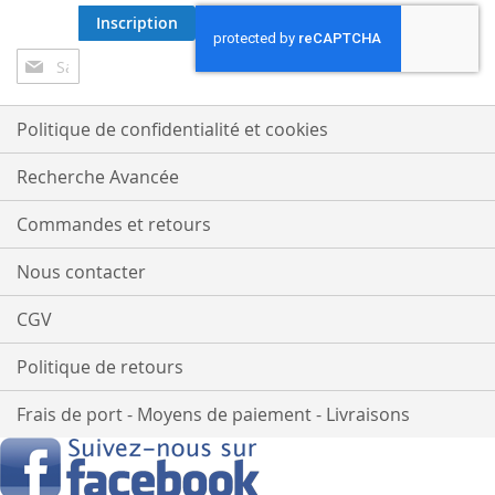
Inscription
Inscription
à
notre
lettre
Politique de confidentialité et cookies
d’information
:
Recherche Avancée
Commandes et retours
Nous contacter
CGV
Politique de retours
Frais de port - Moyens de paiement - Livraisons