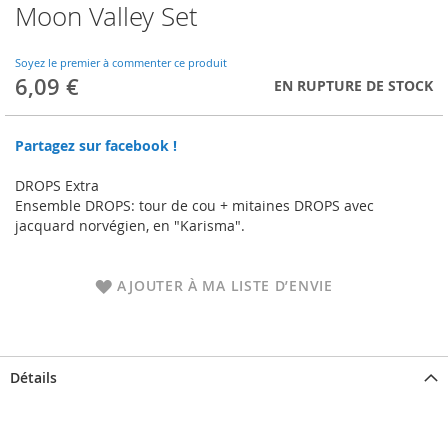
Moon Valley Set
Skip
to
the
Soyez le premier à commenter ce produit
beginning
6,09 €
EN RUPTURE DE STOCK
of
the
images
Partagez sur facebook !
gallery
DROPS Extra
Ensemble DROPS: tour de cou + mitaines DROPS avec
jacquard norvégien, en "Karisma".
AJOUTER À MA LISTE D’ENVIE
Détails