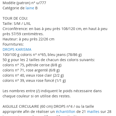
Modèle (patron) n° u/777
Catégorie de
laine
B
TOUR DE COU:
Taille: S/M / L/XL
Circonférence: en bas à peu près 108/120 cm, en haut à peu
près 57/59 centimètres.
Hauteur: à peu près 22/26 cm
Fournitures:
DROPS KARISMA
100/100 g coloris n° n°65, bleu jeans (78/86 g)
50 g pour les 2 tailles de chacun des coloris suivants:
coloris n° 75, pétrole cerise (8/8 g)
coloris n° 71, rose argenté (6/8 g)
coloris n° 40, vieux rose clair (2/2 g)
coloris n° 39, vieux rose foncé (1/1 g)
Les nombres entre (/) indiquent le poids nécessaire dans
chaque couleur si on utilise des restes.
AIGUILLE CIRCULAIRE (60 cm) DROPS n°4 / ou la taille
appropriée afin de réaliser un
échantillon
de 21
mailles
sur 28