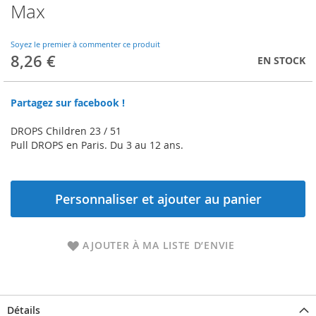
Max
Skip
to
the
Soyez le premier à commenter ce produit
beginning
8,26 €
EN STOCK
of
the
images
Partagez sur facebook !
gallery
DROPS Children 23 / 51
Pull DROPS en Paris. Du 3 au 12 ans.
Personnaliser et ajouter au panier
AJOUTER À MA LISTE D’ENVIE
Détails