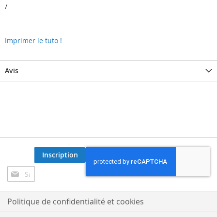
/
Imprimer le tuto !
Avis
Inscription
Inscription
à
notre
lettre
Politique de confidentialité et cookies
d’information