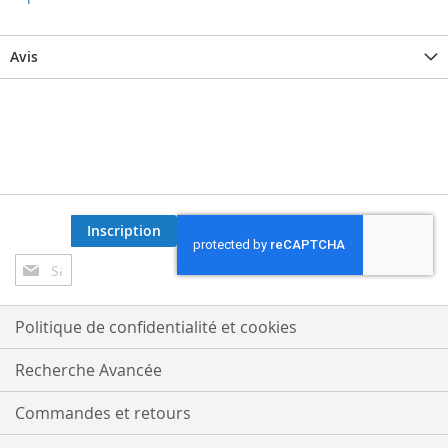
Avis
Inscription
Inscription
à
notre
lettre
Politique de confidentialité et cookies
d’information
:
Recherche Avancée
Commandes et retours