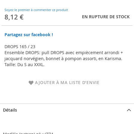
to
the
Soyez le premier à commenter ce produit
beginning
8,12 €
EN RUPTURE DE STOCK
of
the
images
Partagez sur facebook !
gallery
DROPS 165 / 23
Ensemble DROPS: pull DROPS avec empiècement arrondi +
jacquard norvégien, bonnet à pompon assorti, en Karisma.
Taille: Du S au XXXL.
AJOUTER À MA LISTE D’ENVIE
Détails