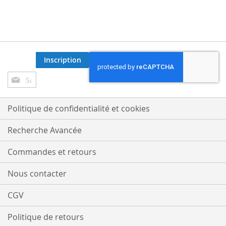
Inscription
Inscription
à
notre
lettre
Politique de confidentialité et cookies
d’information
:
Recherche Avancée
Commandes et retours
Nous contacter
CGV
Politique de retours