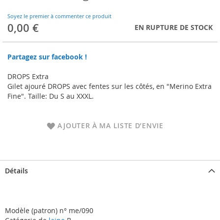
to
the
Soyez le premier à commenter ce produit
beginning
0,00 €
EN RUPTURE DE STOCK
of
the
images
Partagez sur facebook !
gallery
DROPS Extra
Gilet ajouré DROPS avec fentes sur les côtés, en "Merino Extra
Fine". Taille: Du S au XXXL.
AJOUTER À MA LISTE D’ENVIE
Détails
Modèle (patron) n° me/090