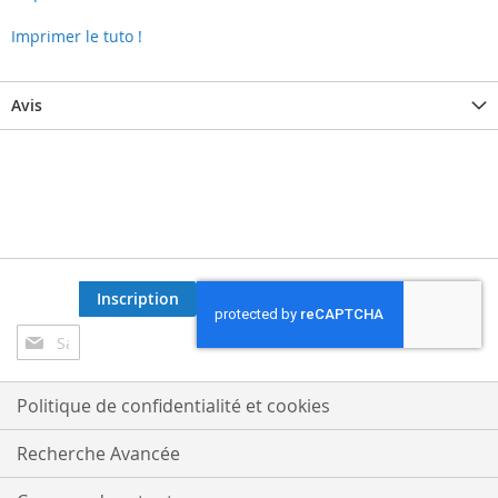
Imprimer le tuto !
Avis
Inscription
Inscription
à
notre
lettre
Politique de confidentialité et cookies
d’information
:
Recherche Avancée