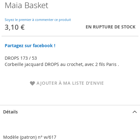
Maia Basket
Skip
to
the
Soyez le premier à commenter ce produit
beginning
3,10 €
EN RUPTURE DE STOCK
of
the
images
Partagez sur facebook !
gallery
DROPS 173 / 53
Corbeille jacquard DROPS au crochet, avec 2 fils Paris .
AJOUTER À MA LISTE D’ENVIE
Détails
Modèle (patron) n° w/617