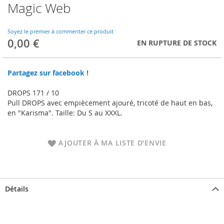
Magic Web
Skip
to
the
Soyez le premier à commenter ce produit
beginning
0,00 €
EN RUPTURE DE STOCK
of
the
images
Partagez sur facebook !
gallery
DROPS 171 / 10
Pull DROPS avec empiècement ajouré, tricoté de haut en bas,
en "Karisma". Taille: Du S au XXXL.
AJOUTER À MA LISTE D’ENVIE
Détails