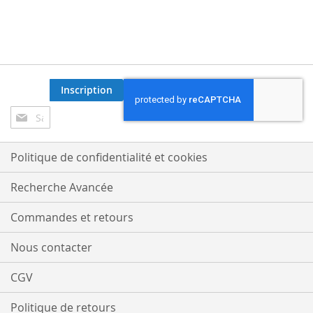
Inscription
Inscription
à
notre
lettre
Politique de confidentialité et cookies
d’information
:
Recherche Avancée
Commandes et retours
Nous contacter
CGV
Politique de retours