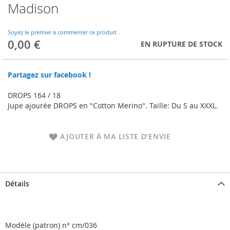
Madison
Skip
to
the
Soyez le premier à commenter ce produit
beginning
0,00 €
EN RUPTURE DE STOCK
of
the
images
Partagez sur facebook !
gallery
DROPS 164 / 18
Jupe ajourée DROPS en "Cotton Merino". Taille: Du S au XXXL.
AJOUTER À MA LISTE D’ENVIE
Détails
Modèle (patron) n° cm/036