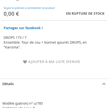
to
the
Soyez le premier à commenter ce produit
beginning
0,00 €
EN RUPTURE DE STOCK
of
the
images
Partagez sur facebook !
gallery
DROPS 173 / 7
Ensemble: Tour de cou + bonnet ajourés DROPS, en
"Karisma".
AJOUTER À MA LISTE D’ENVIE
Détails
Modèle (patron) n° u/785