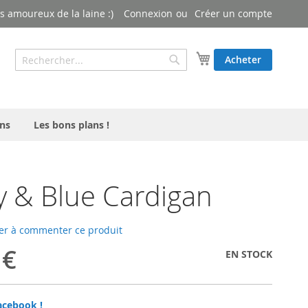
 amoureux de la laine :)
Connexion
Créer un compte
Rechercher
Mon panier
Acheter
Rechercher
ns
Les bons plans !
y & Blue Cardigan
er à commenter ce produit
 €
EN STOCK
acebook !