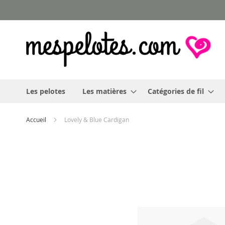
Allez
au
contenu
Les pelotes
Les matières
Catégories de fil
Accueil
Lovely & Blue Cardigan
Skip
to
the
end
of
the
images
gallery