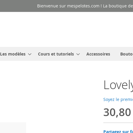
Bienvenue sur mespelotes.com ! La boutique des
Les modèles
Cours et tutoriels
Accessoires
Bouto
Lovel
Soyez le premi
30,80
Partagez sur f