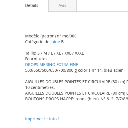
beginning
Détails
Avis
of
the
images
gallery
Modèle (patron) n° me/088
Catégorie de
laine
B
Taille: S / M / L / XL / XXL / XXXL
Fournitures:
DROPS MERINO EXTRA FINE
500/550/600/650/700/800 g coloris n° 14, bleu acier
AIGUILLES DOUBLES POINTES ET CIRCULAIRE (80 cm) DRO
10 centimètres.
AIGUILLES DOUBLES POINTES ET CIRCULAIRE (80 cm) DR
BOUTONS DROPS NACRE: ronds (bleu), N° 612: 7/7/8/
Imprimer le tuto !