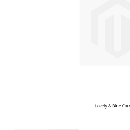
Lovely & Blue Car
Skip
to
the