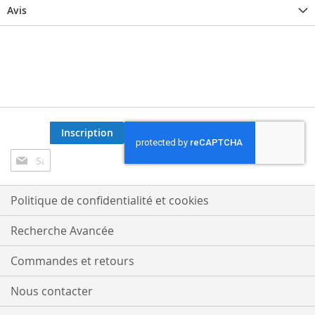
Avis
Inscription
Inscription
à
notre
lettre
Politique de confidentialité et cookies
d’information
:
Recherche Avancée
Commandes et retours
Nous contacter