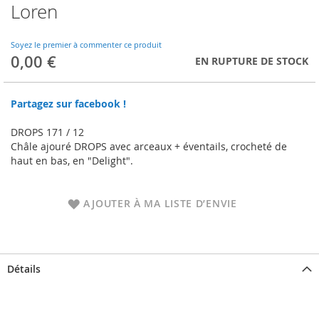
Loren
Skip
to
the
Soyez le premier à commenter ce produit
beginning
0,00 €
EN RUPTURE DE STOCK
of
the
images
Partagez sur facebook !
gallery
DROPS 171 / 12
Châle ajouré DROPS avec arceaux + éventails, crocheté de
haut en bas, en "Delight".
AJOUTER À MA LISTE D’ENVIE
Détails