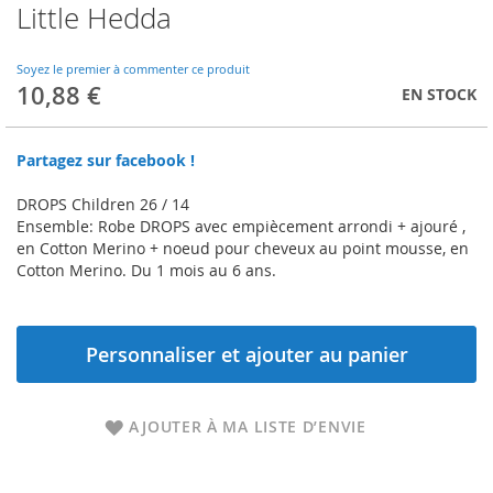
Little Hedda
Skip
to
the
Soyez le premier à commenter ce produit
beginning
10,88 €
EN STOCK
of
the
images
Partagez sur facebook !
gallery
DROPS Children 26 / 14
Ensemble: Robe DROPS avec empiècement arrondi + ajouré ,
en Cotton Merino + noeud pour cheveux au point mousse, en
Cotton Merino. Du 1 mois au 6 ans.
Personnaliser et ajouter au panier
AJOUTER À MA LISTE D’ENVIE