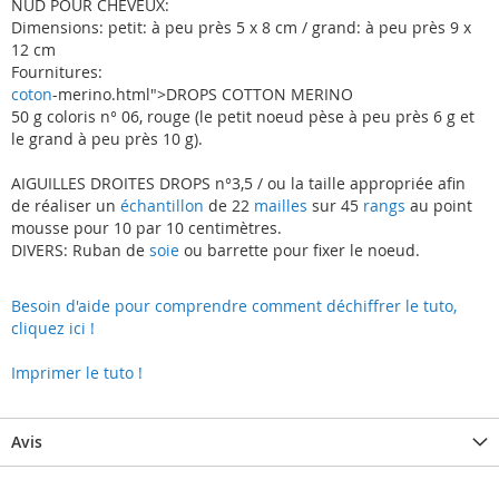
NUD POUR CHEVEUX:
Dimensions: petit: à peu près 5 x 8 cm / grand: à peu près 9 x
12 cm
Fournitures:
coton
-merino.html">DROPS COTTON MERINO
50 g coloris n° 06, rouge (le petit noeud pèse à peu près 6 g et
le grand à peu près 10 g).
AIGUILLES DROITES DROPS n°3,5 / ou la taille appropriée afin
de réaliser un
échantillon
de 22
mailles
sur 45
rangs
au point
mousse pour 10 par 10 centimètres.
DIVERS: Ruban de
soie
ou barrette pour fixer le noeud.
Besoin d'aide pour comprendre comment déchiffrer le tuto,
cliquez ici !
Imprimer le tuto !
Avis