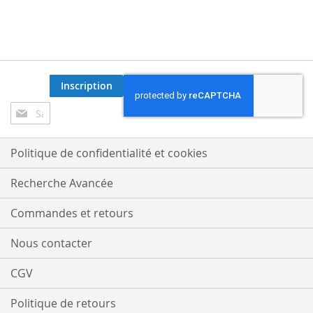
Inscription
Inscription
à
notre
lettre
Politique de confidentialité et cookies
d’information
:
Recherche Avancée
Commandes et retours
Nous contacter
CGV
Politique de retours