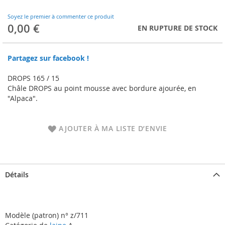
to
the
Soyez le premier à commenter ce produit
beginning
0,00 €
EN RUPTURE DE STOCK
of
the
images
Partagez sur facebook !
gallery
DROPS 165 / 15
Châle DROPS au point mousse avec bordure ajourée, en
"Alpaca".
AJOUTER À MA LISTE D’ENVIE
Détails
Modèle (patron) n° z/711