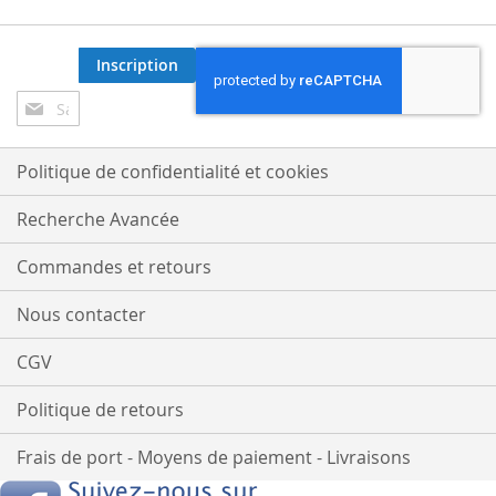
Inscription
Inscription
à
notre
lettre
Politique de confidentialité et cookies
d’information
:
Recherche Avancée
Commandes et retours
Nous contacter
CGV
Politique de retours
Frais de port - Moyens de paiement - Livraisons