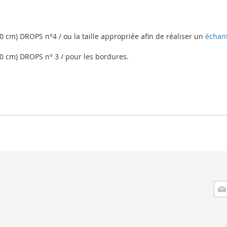
cm) DROPS n°4 / ou la taille appropriée afin de réaliser un
échant
 cm) DROPS n° 3 / pour les bordures.
Insc
à
not
lett
d’i