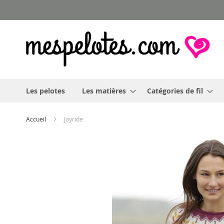
Allez
au
contenu
Les pelotes
Les matières
Catégories de fil
Accueil
Joyride
Skip
to
the
end
of
the
images
gallery