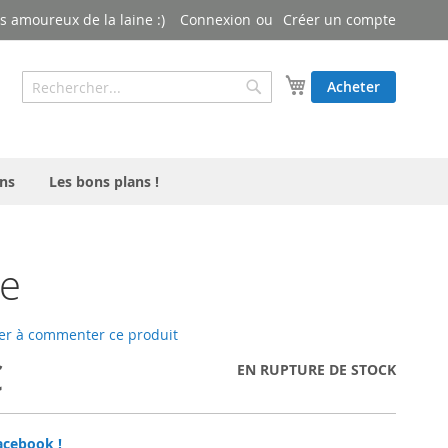
 amoureux de la laine :)
Connexion
Créer un compte
Rechercher
Mon panier
Acheter
Rechercher
ns
Les bons plans !
de
er à commenter ce produit
€
EN RUPTURE DE STOCK
acebook !