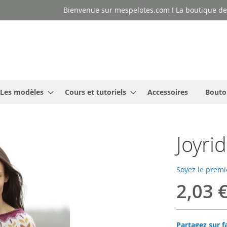
Bienvenue sur mespelotes.com ! La boutique des
Les modèles
Cours et tutoriels
Accessoires
Bouto
Joyri
Soyez le premi
2,03 
Partagez sur f