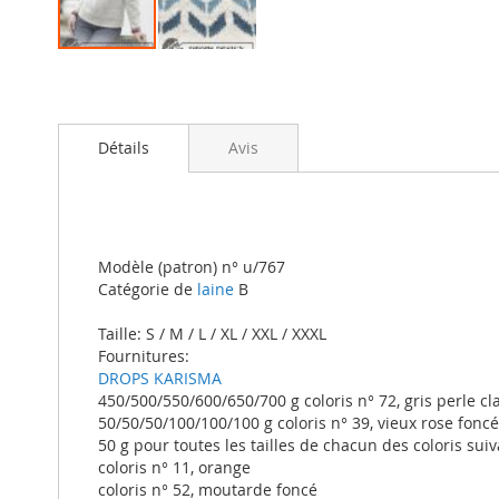
Skip
to
the
beginning
Détails
Avis
of
the
images
gallery
Modèle (patron) n° u/767
Catégorie de
laine
B
Taille: S / M / L / XL / XXL / XXXL
Fournitures:
DROPS KARISMA
450/500/550/600/650/700 g coloris n° 72, gris perle cla
50/50/50/100/100/100 g coloris n° 39, vieux rose foncé
50 g pour toutes les tailles de chacun des coloris suiv
coloris n° 11, orange
coloris n° 52, moutarde foncé