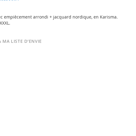
ec empiècement arrondi + jacquard nordique, en Karisma.
 XXXL.
 MA LISTE D’ENVIE
Joyride