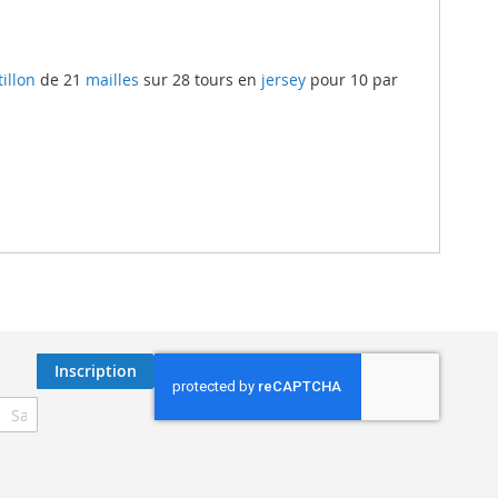
illon
de 21
mailles
sur 28 tours en
jersey
pour 10 par
Inscription
ription
re
re
nformation