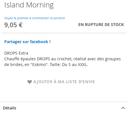
Island Morning
Skip
to
the
Soyez le premier à commenter ce produit
beginning
9,05 €
EN RUPTURE DE STOCK
of
the
images
Partagez sur facebook !
gallery
DROPS Extra
Chauffe épaules DROPS au crochet, réalisé avec des groupes
de brides, en "Eskimo". Taille: Du S au XXXL.
AJOUTER À MA LISTE D’ENVIE
Détails