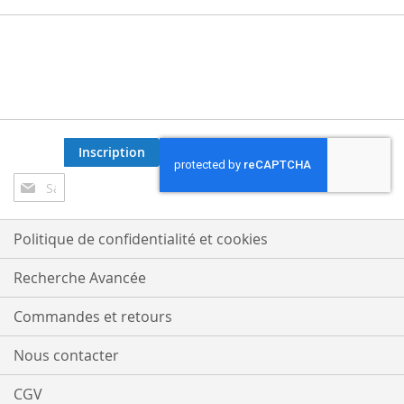
Inscription
Inscription
à
notre
lettre
Politique de confidentialité et cookies
d’information
:
Recherche Avancée
Commandes et retours
Nous contacter
CGV