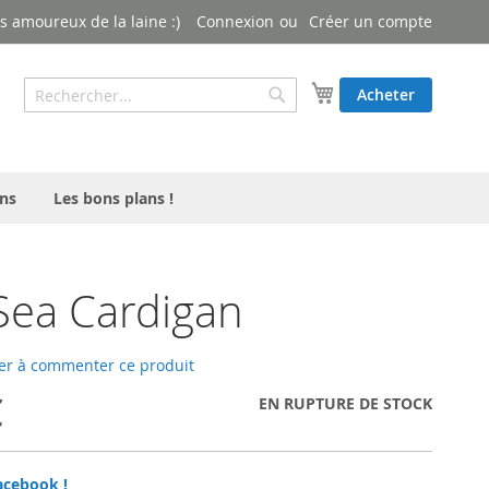
 amoureux de la laine :)
Connexion
Créer un compte
Rechercher
Mon panier
Acheter
Rechercher
ns
Les bons plans !
 Sea Cardigan
er à commenter ce produit
€
EN RUPTURE DE STOCK
acebook !