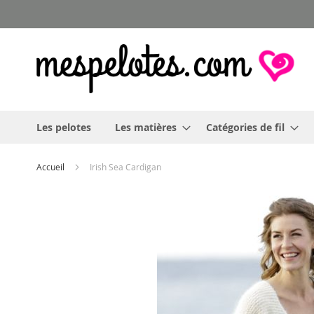
Allez
au
contenu
Les pelotes
Les matières
Catégories de fil
Accueil
Irish Sea Cardigan
Skip
to
the
end
of
the
images
gallery