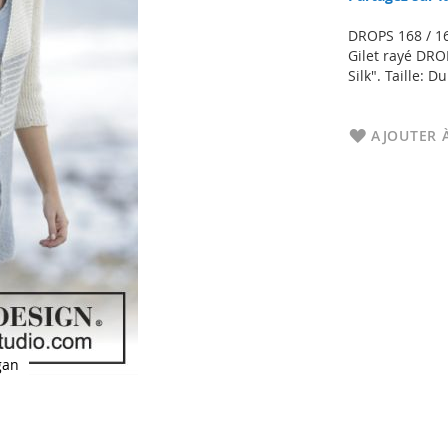
DROPS 168 / 1
Gilet rayé DROP
Silk". Taille: D
AJOUTER À
gan