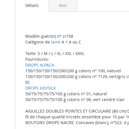
beginning
Détails
Avis
of
the
images
gallery
Modèle (patron) n° z/738
Catégorie de
laine
A + A ou C
Taille: S / M / L / XL / XXL / XXXL
Fournitures:
DROPS ALPACA
150/150/150/150/200/200 g coloris n° 100, naturel
150/150/150/150/200/200 g coloris n° 7120, vert/gris c
Et:
DROPS KID/SILK
50/75/75/75/75/100 g coloris n° 01, naturel
50/75/75/75/75/100 g coloris n° 06, vert cendré clair
AIGUILLES DOUBLES POINTES ET CIRCULAIRE (80 cm) DRO
fil de chaque qualité tricotés ensemble pour 10 par 1
BOUTONS DROPS NACRE: Concaves (blanc), n°522: 4 pou