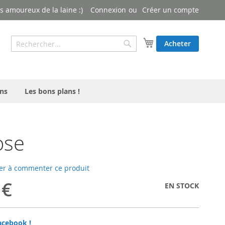
 amoureux de la laine :)
Connexion
Créer un compte
Rechercher
Mon panier
Acheter
Rechercher
ns
Les bons plans !
ose
er à commenter ce produit
 €
EN STOCK
acebook !