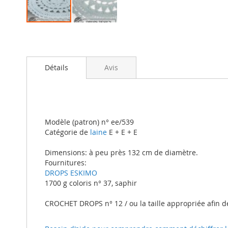
Skip
to
the
beginning
Détails
Avis
of
the
images
gallery
Modèle (patron) n° ee/539
Catégorie de
laine
E + E + E
Dimensions: à peu près 132 cm de diamètre.
Fournitures:
DROPS ESKIMO
1700 g coloris n° 37, saphir
CROCHET DROPS n° 12 / ou la taille appropriée afin d