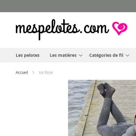
Allez
au
contenu
Les pelotes
Les matières
Catégories de fil
Accueil
Ice Rose
Skip
to
the
end
of
the
images
gallery