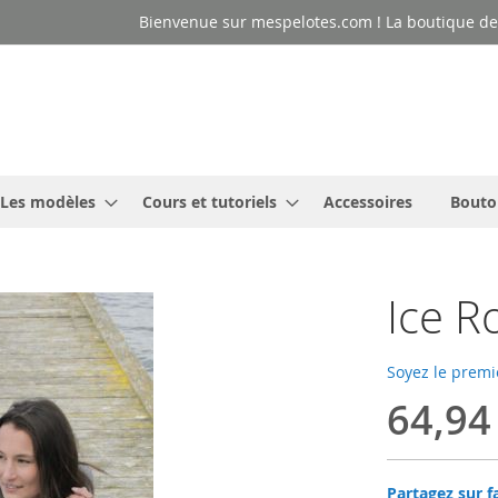
Bienvenue sur mespelotes.com ! La boutique des
Les modèles
Cours et tutoriels
Accessoires
Bouto
Ice R
Soyez le premi
64,94
Partagez sur f