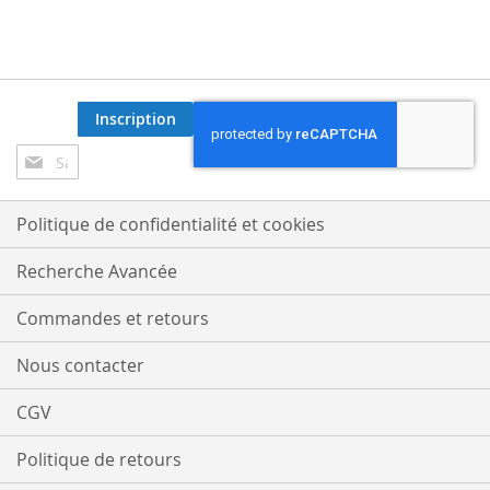
Inscription
Inscription
à
notre
lettre
Politique de confidentialité et cookies
d’information
:
Recherche Avancée
Commandes et retours
Nous contacter
CGV
Politique de retours