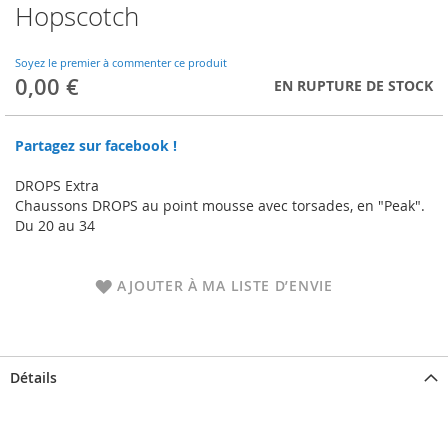
Hopscotch
Skip
to
the
Soyez le premier à commenter ce produit
beginning
0,00 €
EN RUPTURE DE STOCK
of
the
images
Partagez sur facebook !
gallery
DROPS Extra
Chaussons DROPS au point mousse avec torsades, en "Peak".
Du 20 au 34
AJOUTER À MA LISTE D’ENVIE
Détails