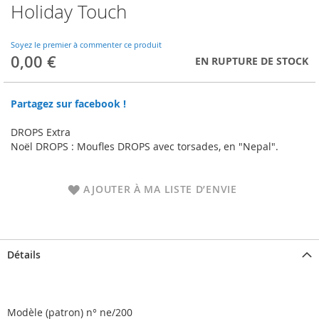
Holiday Touch
Skip
to
the
Soyez le premier à commenter ce produit
beginning
0,00 €
EN RUPTURE DE STOCK
of
the
images
Partagez sur facebook !
gallery
DROPS Extra
Noël DROPS : Moufles DROPS avec torsades, en "Nepal".
AJOUTER À MA LISTE D’ENVIE
Détails
Modèle (patron) n° ne/200