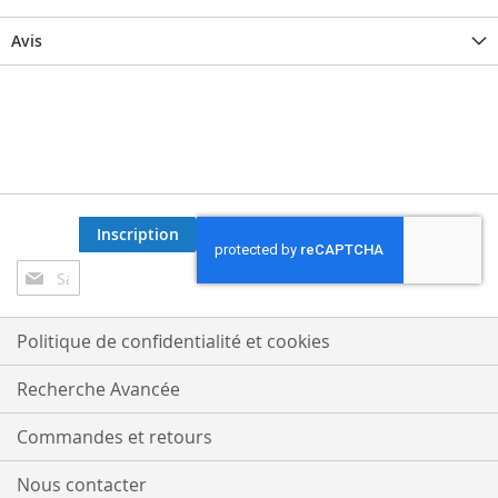
Avis
Inscription
Inscription
à
notre
lettre
Politique de confidentialité et cookies
d’information
:
Recherche Avancée
Commandes et retours
Nous contacter