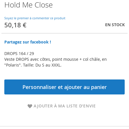
Hold Me Close
Skip
to
the
Soyez le premier à commenter ce produit
beginning
50,18 €
EN STOCK
of
the
images
Partagez sur facebook !
gallery
DROPS 164 / 29
Veste DROPS avec côtes, point mousse + col châle, en
"Polaris". Taille: Du S au XXXL.
Personnaliser et ajouter au panier
AJOUTER À MA LISTE D’ENVIE