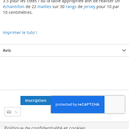
3.5 pour les côtes / ou la taille appropriée afin de réaliser un
échantillon
de 22
mailles
sur 30
rangs
de
jersey
pour 10 par
10 centimètres.
Imprimer le tuto !
Avis
Inscription
Inscription
à
notre
lettre
Politique de confidentialité et cookies