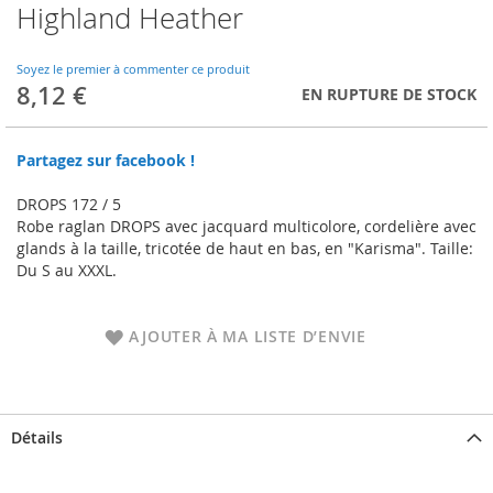
Highland Heather
Skip
to
the
Soyez le premier à commenter ce produit
beginning
8,12 €
EN RUPTURE DE STOCK
of
the
images
Partagez sur facebook !
gallery
DROPS 172 / 5
Robe raglan DROPS avec jacquard multicolore, cordelière avec
glands à la taille, tricotée de haut en bas, en "Karisma". Taille:
Du S au XXXL.
AJOUTER À MA LISTE D’ENVIE
Détails