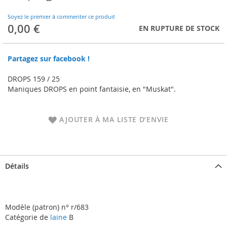
to
the
Soyez le premier à commenter ce produit
beginning
0,00 €
EN RUPTURE DE STOCK
of
the
images
Partagez sur facebook !
gallery
DROPS 159 / 25
Maniques DROPS en point fantaisie, en "Muskat".
AJOUTER À MA LISTE D’ENVIE
Détails
Modèle (patron) n° r/683
Catégorie de
laine
B