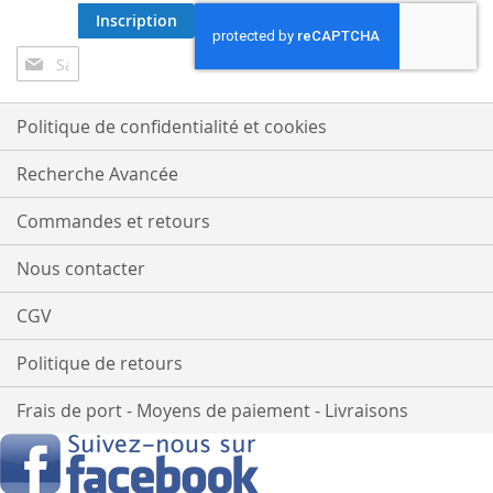
Inscription
Inscription
à
notre
lettre
Politique de confidentialité et cookies
d’information
:
Recherche Avancée
Commandes et retours
Nous contacter
CGV
Politique de retours
Frais de port - Moyens de paiement - Livraisons