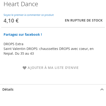
Heart Dance
Skip
to
the
Soyez le premier à commenter ce produit
beginning
4,10 €
EN RUPTURE DE STOCK
of
the
images
Partagez sur facebook !
gallery
DROPS Extra
Saint Valentin DROPS: chaussettes DROPS avec coeur, en
Nepal. Du 35 au 43
AJOUTER À MA LISTE D’ENVIE
Détails