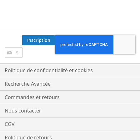
Inscription
Inscription
à
notre
lettre
Politique de confidentialité et cookies
d’information
:
Recherche Avancée
Commandes et retours
Nous contacter
CGV
Politique de retours