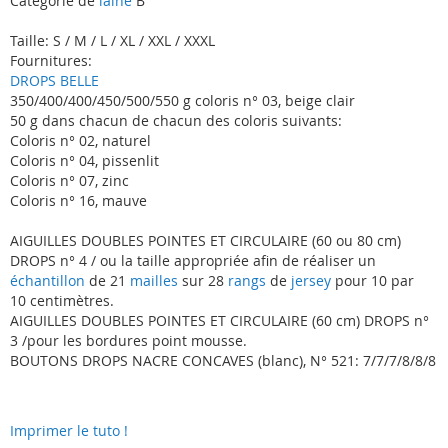
Catégorie de
laine
B
Taille: S / M / L / XL / XXL / XXXL
Fournitures:
DROPS BELLE
350/400/400/450/500/550 g coloris n° 03, beige clair
50 g dans chacun de chacun des coloris suivants:
Coloris n° 02, naturel
Coloris n° 04, pissenlit
Coloris n° 07, zinc
Coloris n° 16, mauve
AIGUILLES DOUBLES POINTES ET CIRCULAIRE (60 ou 80 cm)
DROPS n° 4 / ou la taille appropriée afin de réaliser un
échantillon
de 21
mailles
sur 28
rangs
de
jersey
pour 10 par
10 centimètres.
AIGUILLES DOUBLES POINTES ET CIRCULAIRE (60 cm) DROPS n°
3 /pour les bordures point mousse.
BOUTONS DROPS NACRE CONCAVES (blanc), N° 521: 7/7/7/8/8/8
Imprimer le tuto !