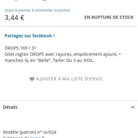
to
the
Soyez le premier à commenter ce produit
beginning
3,44 €
EN RUPTURE DE STOCK
of
the
images
Partagez sur facebook !
gallery
DROPS 169 / 31
Gilet raglan DROPS avec rayures, empiècement ajouré, +
manches ¾, en "Belle". Taille: Du S au XXXL.
AJOUTER À MA LISTE D’ENVIE
Détails
Modèle (patron) n° vs/024