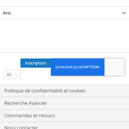
Avis
Inscription
Inscription
à
notre
lettre
Politique de confidentialité et cookies
d’information
:
Recherche Avancée
Commandes et retours
Nous contacter