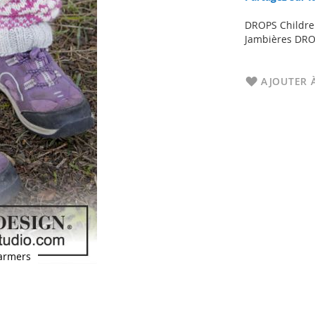
DROPS Children
Jambières DROP
AJOUTER À
armers