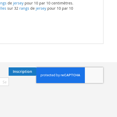
ngs
de
jersey
pour 10 par 10 centimètres.
lles
sur 32
rangs
de
jersey
pour 10 par 10
Inscription
ription
re
re
nformation