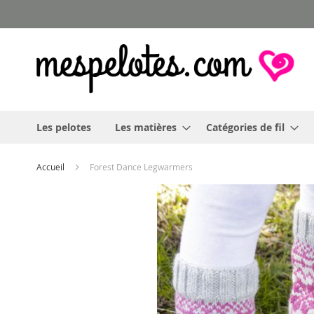
Allez
au
contenu
Les pelotes
Les matières
Catégories de fil
Accueil
Forest Dance Legwarmers
Skip
to
the
end
of
the
images
gallery