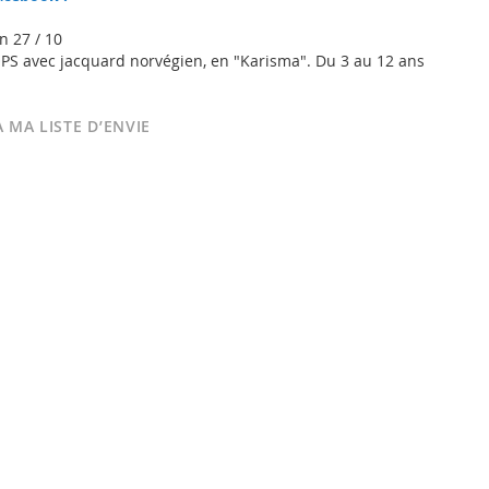
 27 / 10
S avec jacquard norvégien, en "Karisma". Du 3 au 12 ans
 MA LISTE D’ENVIE
Forest Dance Legwarmers