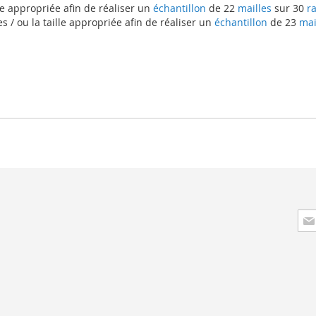
e appropriée afin de réaliser un
échantillon
de 22
mailles
sur 30
ra
 ou la taille appropriée afin de réaliser un
échantillon
de 23
mai
Insc
à
not
lett
d’i
: