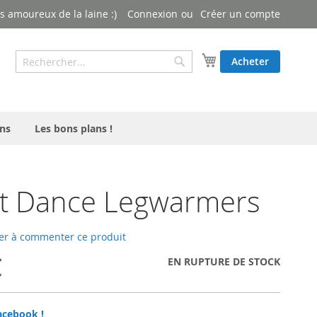
 amoureux de la laine :)
Connexion
Créer un compte
Rechercher
Mon panier
Acheter
Rechercher
ns
Les bons plans !
st Dance Legwarmers
er à commenter ce produit
€
EN RUPTURE DE STOCK
acebook !