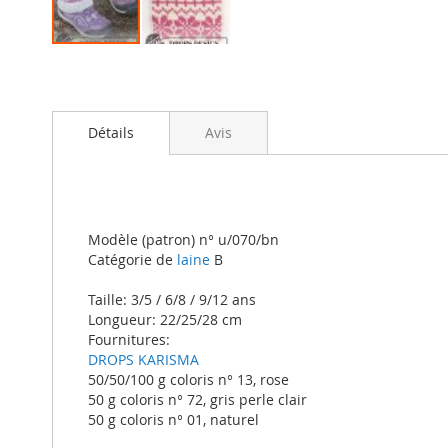
Skip
to
the
beginning
Détails
Avis
of
the
images
gallery
Modèle (patron) n° u/070/bn
Catégorie de
laine
B
Taille: 3/5 / 6/8 / 9/12 ans
Longueur: 22/25/28 cm
Fournitures:
DROPS KARISMA
50/50/100 g coloris n° 13, rose
50 g coloris n° 72, gris perle clair
50 g coloris n° 01, naturel