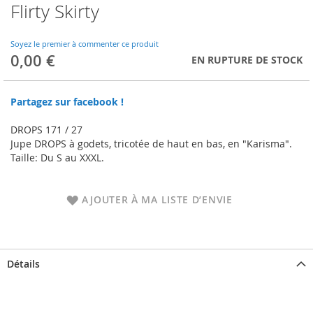
Flirty Skirty
Skip
to
the
Soyez le premier à commenter ce produit
beginning
0,00 €
EN RUPTURE DE STOCK
of
the
images
Partagez sur facebook !
gallery
DROPS 171 / 27
Jupe DROPS à godets, tricotée de haut en bas, en "Karisma".
Taille: Du S au XXXL.
AJOUTER À MA LISTE D’ENVIE
Détails