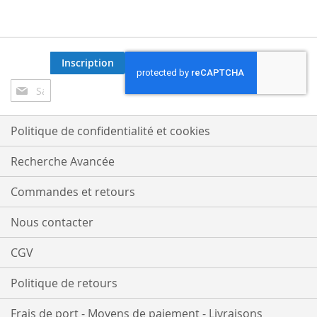
Inscription
Inscription
à
notre
lettre
Politique de confidentialité et cookies
d’information
:
Recherche Avancée
Commandes et retours
Nous contacter
CGV
Politique de retours
Frais de port - Moyens de paiement - Livraisons