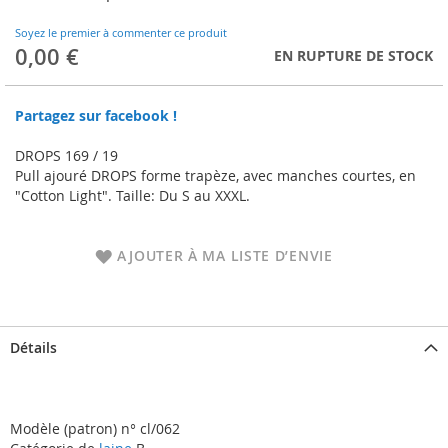
to
the
Soyez le premier à commenter ce produit
beginning
0,00 €
EN RUPTURE DE STOCK
of
the
images
Partagez sur facebook !
gallery
DROPS 169 / 19
Pull ajouré DROPS forme trapèze, avec manches courtes, en
"Cotton Light". Taille: Du S au XXXL.
AJOUTER À MA LISTE D’ENVIE
Détails
Modèle (patron) n° cl/062