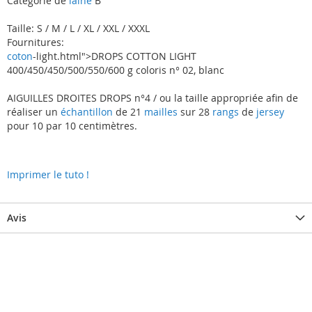
Catégorie de
laine
B
Taille: S / M / L / XL / XXL / XXXL
Fournitures:
coton
-light.html">DROPS COTTON LIGHT
400/450/450/500/550/600 g coloris n° 02, blanc
AIGUILLES DROITES DROPS n°4 / ou la taille appropriée afin de
réaliser un
échantillon
de 21
mailles
sur 28
rangs
de
jersey
pour 10 par 10 centimètres.
Imprimer le tuto !
Avis