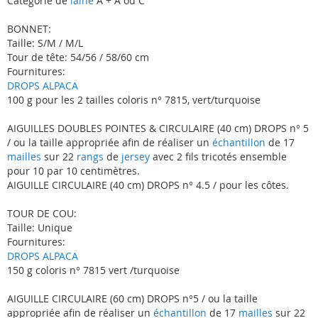
Catégorie de
laine
A + A ou C
BONNET:
Taille: S/M / M/L
Tour de tête: 54/56 / 58/60 cm
Fournitures:
DROPS ALPACA
100 g pour les 2 tailles coloris n° 7815, vert/turquoise
AIGUILLES DOUBLES POINTES & CIRCULAIRE (40 cm) DROPS n° 5
/ ou la taille appropriée afin de réaliser un
échantillon
de 17
mailles
sur 22
rangs
de
jersey
avec 2 fils tricotés ensemble
pour 10 par 10 centimètres.
AIGUILLE CIRCULAIRE (40 cm) DROPS n° 4.5 / pour les côtes.
TOUR DE COU:
Taille: Unique
Fournitures:
DROPS ALPACA
150 g coloris n° 7815 vert /turquoise
AIGUILLE CIRCULAIRE (60 cm) DROPS n°5 / ou la taille
appropriée afin de réaliser un
échantillon
de 17
mailles
sur 22