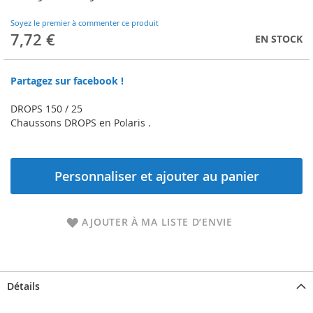
to
the
Soyez le premier à commenter ce produit
beginning
7,72 €
EN STOCK
of
the
images
Partagez sur facebook !
gallery
DROPS 150 / 25
Chaussons DROPS en Polaris .
Personnaliser et ajouter au panier
AJOUTER À MA LISTE D’ENVIE
Détails