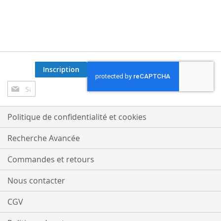
Inscription
Inscription
à
notre
lettre
Politique de confidentialité et cookies
d’information
:
Recherche Avancée
Commandes et retours
Nous contacter
CGV