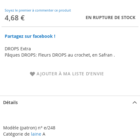
to
the
Soyez le premier à commenter ce produit
beginning
4,68 €
EN RUPTURE DE STOCK
of
the
images
Partagez sur facebook !
gallery
DROPS Extra
Pâques DROPS: Fleurs DROPS au crochet, en Safran .
AJOUTER À MA LISTE D’ENVIE
Détails
Modèle (patron) n° e/248
Catégorie de
laine
A