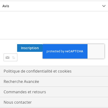
Avis
Inscription
Inscription
à
notre
lettre
Politique de confidentialité et cookies
d’information
:
Recherche Avancée
Commandes et retours
Nous contacter