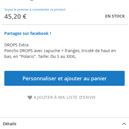
to
the
Soyez le premier à commenter ce produit
beginning
45,20 €
EN STOCK
of
the
images
Partagez sur facebook !
gallery
DROPS Extra
Poncho DROPS avec capuche + franges, tricoté de haut en
bas, en "Polaris". Taille: Du S au XXXL.
Personnaliser et ajouter au panier
AJOUTER À MA LISTE D’ENVIE
Détails