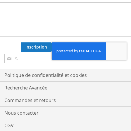
Inscription
Inscription
à
notre
lettre
Politique de confidentialité et cookies
d’information
:
Recherche Avancée
Commandes et retours
Nous contacter
CGV