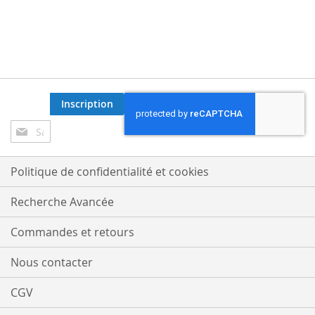
Inscription
Inscription
à
notre
lettre
Politique de confidentialité et cookies
d’information
:
Recherche Avancée
Commandes et retours
Nous contacter
CGV