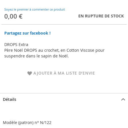
to
the
Soyez le premier à commenter ce produit
beginning
0,00 €
EN RUPTURE DE STOCK
of
the
images
Partagez sur facebook !
gallery
DROPS Extra
Père Noël DROPS au crochet, en Cotton Viscose pour
suspendre dans le sapin de Noël.
AJOUTER À MA LISTE D’ENVIE
Détails
Modèle (patron) n° N/122