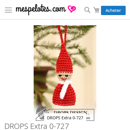
Allez
au
Rechercher
Mon panier
Acheter
contenu
Skip
to
the
end
of
the
images
gallery
DROPS Extra 0-727
DROPS Extra 0-727
Skip