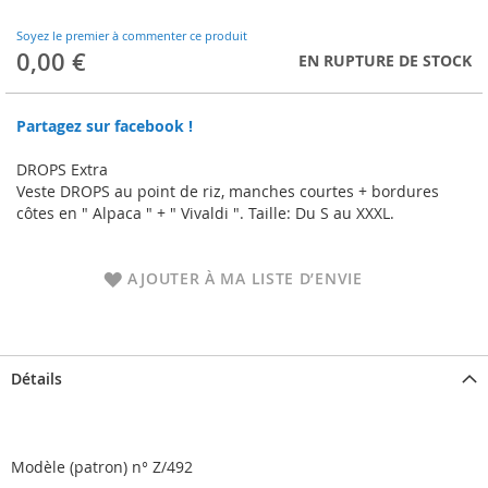
to
the
Soyez le premier à commenter ce produit
beginning
0,00 €
EN RUPTURE DE STOCK
of
the
images
Partagez sur facebook !
gallery
DROPS Extra
Veste DROPS au point de riz, manches courtes + bordures
côtes en " Alpaca " + " Vivaldi ". Taille: Du S au XXXL.
AJOUTER À MA LISTE D’ENVIE
Détails
Modèle (patron) n° Z/492