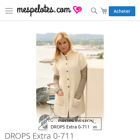
Allez
au
Rechercher
Mon panier
Acheter
contenu
Skip
to
the
end
of
the
images
gallery
DROPS Extra 0-711
DROPS Extra 0-711
Skip