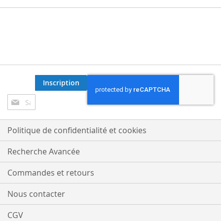
Inscription
Inscription
à
notre
lettre
Politique de confidentialité et cookies
d’information
:
Recherche Avancée
Commandes et retours
Nous contacter
CGV