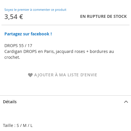
to
the
Soyez le premier à commenter ce produit
beginning
3,54 €
EN RUPTURE DE STOCK
of
the
images
Partagez sur facebook !
gallery
DROPS 55 / 17
Cardigan DROPS en Paris, jacquard roses + bordures au
crochet.
AJOUTER À MA LISTE D’ENVIE
Détails
Taille : S / M / L