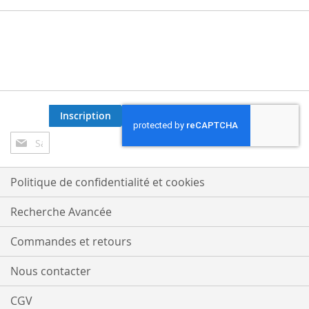
Inscription
Inscription
à
notre
lettre
Politique de confidentialité et cookies
d’information
:
Recherche Avancée
Commandes et retours
Nous contacter
CGV