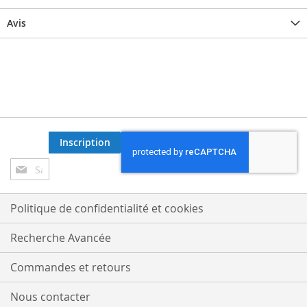
Avis
Inscription
Inscription
à
notre
lettre
Politique de confidentialité et cookies
d’information
:
Recherche Avancée
Commandes et retours
Nous contacter