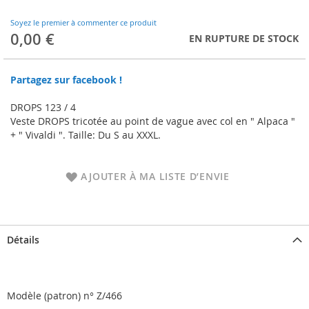
to
the
Soyez le premier à commenter ce produit
beginning
0,00 €
EN RUPTURE DE STOCK
of
the
images
Partagez sur facebook !
gallery
DROPS 123 / 4
Veste DROPS tricotée au point de vague avec col en " Alpaca "
+ " Vivaldi ". Taille: Du S au XXXL.
AJOUTER À MA LISTE D’ENVIE
Détails
Modèle (patron) n° Z/466