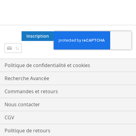
Inscription
Inscription
à
notre
lettre
Politique de confidentialité et cookies
d’information
:
Recherche Avancée
Commandes et retours
Nous contacter
CGV
Politique de retours