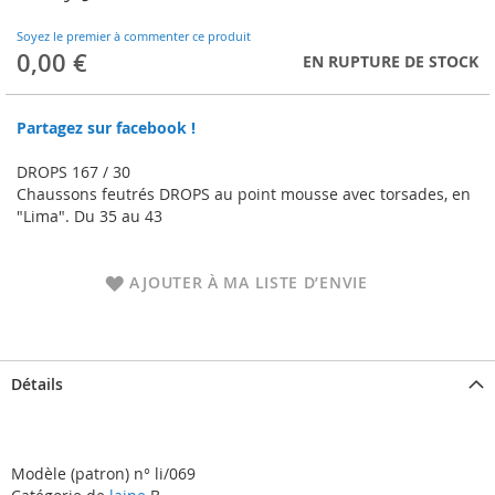
to
the
Soyez le premier à commenter ce produit
beginning
0,00 €
EN RUPTURE DE STOCK
of
the
images
Partagez sur facebook !
gallery
DROPS 167 / 30
Chaussons feutrés DROPS au point mousse avec torsades, en
"Lima". Du 35 au 43
AJOUTER À MA LISTE D’ENVIE
Détails
Modèle (patron) n° li/069