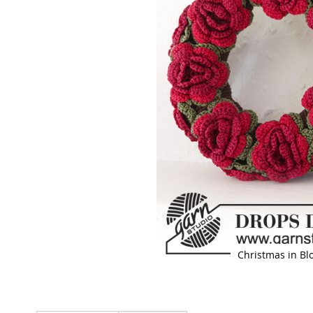
Christmas in B
Skip
to
the