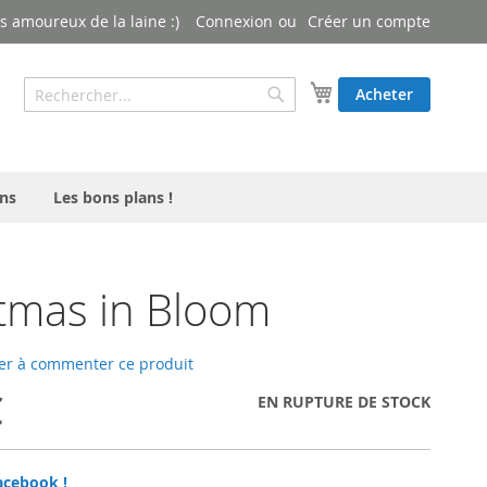
 amoureux de la laine :)
Connexion
Créer un compte
Rechercher
Mon panier
Acheter
Rechercher
ns
Les bons plans !
tmas in Bloom
er à commenter ce produit
€
EN RUPTURE DE STOCK
acebook !