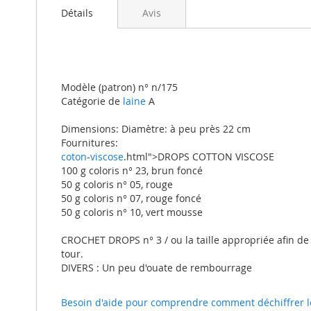
beginning
Détails
Avis
of
the
images
gallery
Modèle (patron) n° n/175
Catégorie de
laine
A
Dimensions: Diamètre: à peu près 22 cm
Fournitures:
coton
-
viscose
.html">DROPS COTTON VISCOSE
100 g coloris n° 23, brun foncé
50 g coloris n° 05, rouge
50 g coloris n° 07, rouge foncé
50 g coloris n° 10, vert mousse
CROCHET DROPS n° 3 / ou la taille appropriée afin de
tour.
DIVERS : Un peu d'ouate de rembourrage
Besoin d'aide pour comprendre comment déchiffrer le t