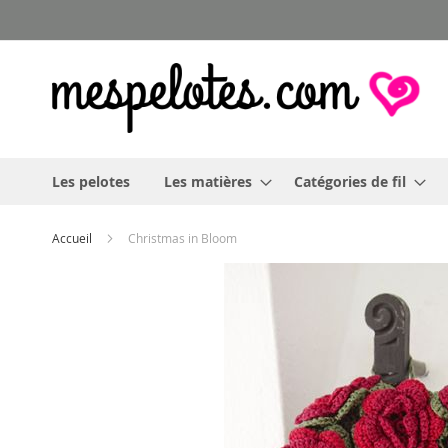
Allez
au
contenu
Les pelotes
Les matières
Catégories de fil
Accueil
Christmas in Bloom
Skip
to
the
end
of
the
images
gallery