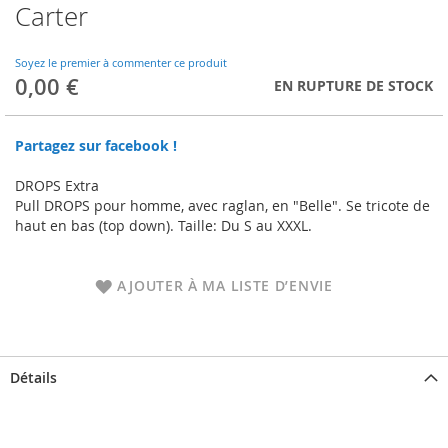
Carter
Skip
to
the
Soyez le premier à commenter ce produit
beginning
0,00 €
EN RUPTURE DE STOCK
of
the
images
Partagez sur facebook !
gallery
DROPS Extra
Pull DROPS pour homme, avec raglan, en "Belle". Se tricote de
haut en bas (top down). Taille: Du S au XXXL.
AJOUTER À MA LISTE D’ENVIE
Détails