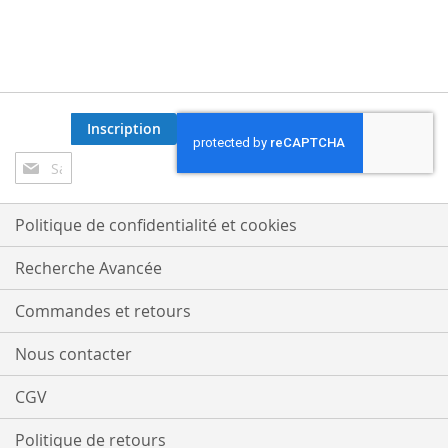
Inscription
Inscription
à
notre
lettre
Politique de confidentialité et cookies
d’information
:
Recherche Avancée
Commandes et retours
Nous contacter
CGV
Politique de retours