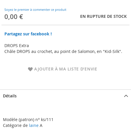
to
the
Soyez le premier à commenter ce produit
beginning
0,00 €
EN RUPTURE DE STOCK
of
the
images
Partagez sur facebook !
gallery
DROPS Extra
Châle DROPS au crochet, au point de Salomon, en "Kid-Silk".
AJOUTER À MA LISTE D’ENVIE
Détails
Modèle (patron) n° ks/111
Catégorie de
laine
A