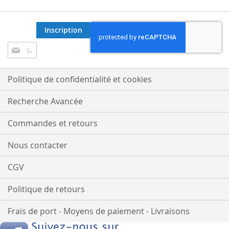
Inscription
Inscription
à
notre
lettre
Politique de confidentialité et cookies
d’information
:
Recherche Avancée
Commandes et retours
Nous contacter
CGV
Politique de retours
Frais de port - Moyens de paiement - Livraisons