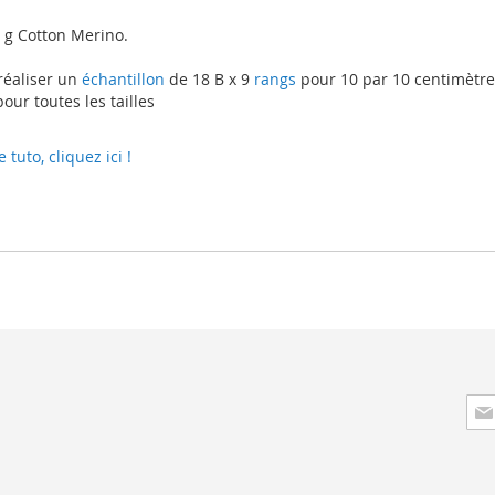
 g Cotton Merino.
réaliser un
échantillon
de 18 B x 9
rangs
pour 10 par 10 centimètre
ur toutes les tailles
uto, cliquez ici !
Insc
à
not
lett
d’i