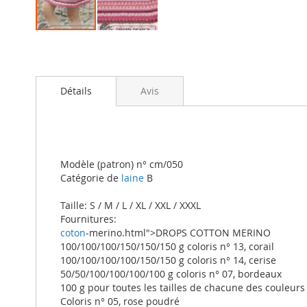
Skip
to
the
beginning
Détails
Avis
of
the
images
gallery
Modèle (patron) n° cm/050
Catégorie de
laine
B
Taille: S / M / L / XL / XXL / XXXL
Fournitures:
coton
-merino.html">DROPS COTTON MERINO
100/100/100/150/150/150 g coloris n° 13, corail
100/100/100/100/150/150 g coloris n° 14, cerise
50/50/100/100/100/100 g coloris n° 07, bordeaux
100 g pour toutes les tailles de chacune des couleurs
Coloris n° 05, rose poudré