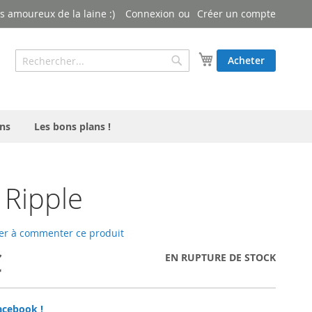
 amoureux de la laine :)
Connexion
Créer un compte
Rechercher
Mon panier
Acheter
Rechercher
ns
Les bons plans !
 Ripple
er à commenter ce produit
€
EN RUPTURE DE STOCK
acebook !