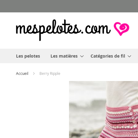
Allez
au
contenu
Les pelotes
Les matières
Catégories de fil
Accueil
Berry Ripple
Skip
to
the
end
of
the
images
gallery