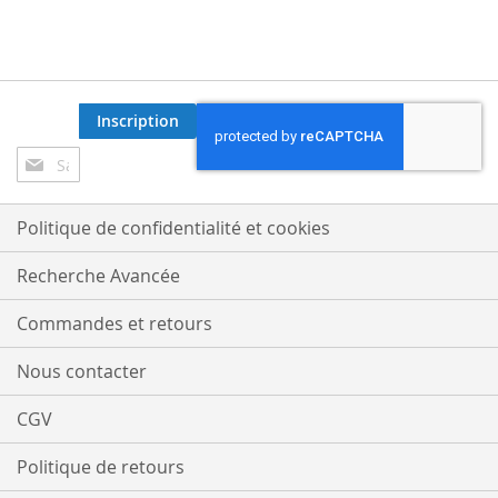
Inscription
Inscription
à
notre
lettre
Politique de confidentialité et cookies
d’information
:
Recherche Avancée
Commandes et retours
Nous contacter
CGV
Politique de retours