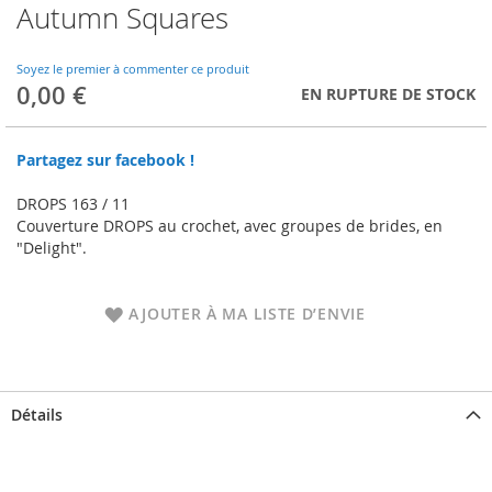
Autumn Squares
Skip
to
the
Soyez le premier à commenter ce produit
beginning
0,00 €
EN RUPTURE DE STOCK
of
the
images
Partagez sur facebook !
gallery
DROPS 163 / 11
Couverture DROPS au crochet, avec groupes de brides, en
"Delight".
AJOUTER À MA LISTE D’ENVIE
Détails