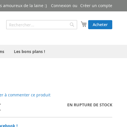
 amoureux de la laine :)
Connexion
Créer un compte
Rechercher
Mon panier
Acheter
Rechercher
ns
Les bons plans !
er à commenter ce produit
€
EN RUPTURE DE STOCK
acebook !