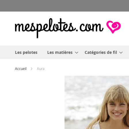
Allez
au
contenu
Les pelotes
Les matières
Catégories de fil
Accueil
Aura
Skip
to
the
end
of
the
images
gallery