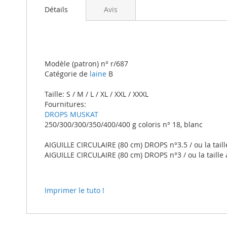
beginning
Détails
Avis
of
the
images
gallery
Modèle (patron) n° r/687
Catégorie de
laine
B
Taille: S / M / L / XL / XXL / XXXL
Fournitures:
DROPS MUSKAT
250/300/300/350/400/400 g coloris n° 18, blanc
AIGUILLE CIRCULAIRE (80 cm) DROPS n°3.5 / ou la taill
AIGUILLE CIRCULAIRE (80 cm) DROPS n°3 / ou la taille 
Imprimer le tuto !