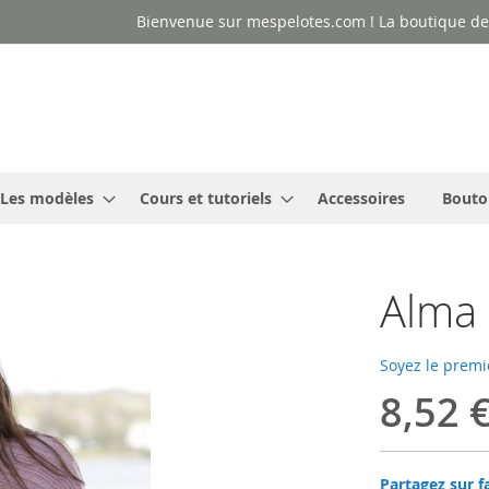
Bienvenue sur mespelotes.com ! La boutique des
Les modèles
Cours et tutoriels
Accessoires
Bouto
Alma
Soyez le premi
8,52 
Partagez sur f