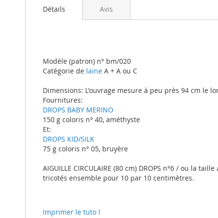
beginning
Détails
Avis
of
the
images
gallery
Modèle (patron) n° bm/020
Catégorie de
laine
A + A ou C
Dimensions: L'ouvrage mesure à peu près 94 cm le lo
Fournitures:
DROPS BABY MERINO
150 g coloris n° 40, améthyste
Et:
DROPS KID/SILK
75 g coloris n° 05, bruyère
AIGUILLE CIRCULAIRE (80 cm) DROPS n°6 / ou la taille 
tricotés ensemble pour 10 par 10 centimètres.
Imprimer le tuto !