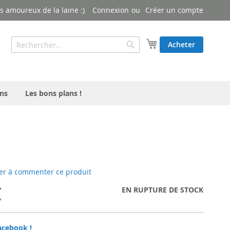
 amoureux de la laine :)
Connexion
Créer un compte
Rechercher
Mon panier
Acheter
Rechercher
ns
Les bons plans !
er à commenter ce produit
€
EN RUPTURE DE STOCK
acebook !