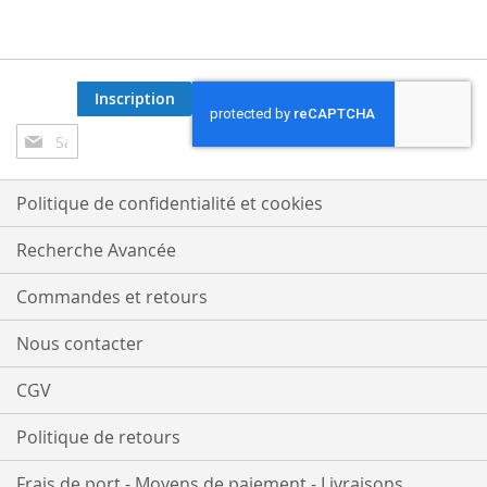
Inscription
Inscription
à
notre
lettre
Politique de confidentialité et cookies
d’information
:
Recherche Avancée
Commandes et retours
Nous contacter
CGV
Politique de retours
Frais de port - Moyens de paiement - Livraisons