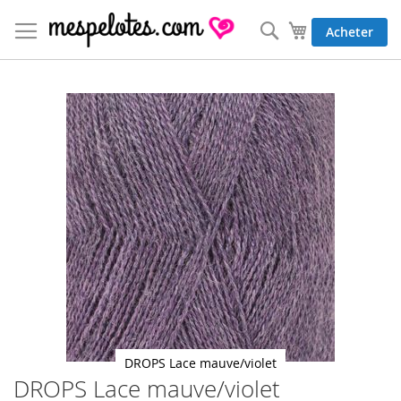
Allez
au
Rechercher
Mon panier
Acheter
contenu
Skip
to
the
end
of
the
images
gallery
DROPS Lace mauve/violet
DROPS Lace mauve/violet
Skip