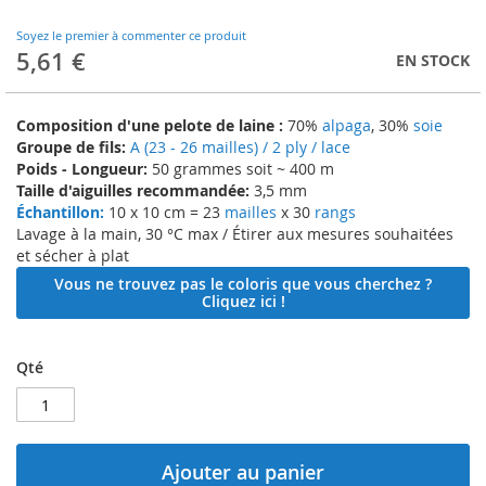
to
the
Soyez le premier à commenter ce produit
beginning
5,61 €
EN STOCK
of
the
images
Composition d'une pelote de laine :
70%
alpaga
, 30%
soie
gallery
Groupe de fils:
A (23 - 26 mailles) / 2 ply / lace
Poids - Longueur:
50 grammes soit ~ 400 m
Taille d'aiguilles recommandée:
3,5 mm
Échantillon:
10 x 10 cm = 23
mailles
x 30
rangs
Lavage à la main, 30 °C max / Étirer aux mesures souhaitées
et sécher à plat
Vous ne trouvez pas le coloris que vous cherchez ?
Cliquez ici !
Qté
Ajouter au panier