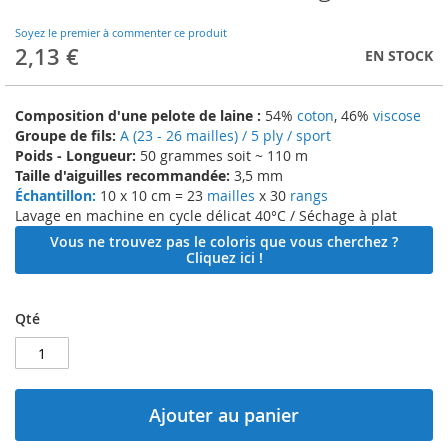
to
the
Soyez le premier à commenter ce produit
beginning
2,13 €
EN STOCK
of
the
images
Composition d'une pelote de laine :
54%
coton
, 46%
viscose
gallery
Groupe de fils:
A (23 - 26 mailles) / 5 ply / sport
Poids - Longueur:
50 grammes soit ~ 110 m
Taille d'aiguilles recommandée:
3,5 mm
Échantillon:
10 x 10 cm = 23
mailles
x 30
rangs
Lavage en machine en cycle délicat 40°C / Séchage à plat
Vous ne trouvez pas le coloris que vous cherchez ?
Cliquez ici !
Qté
Ajouter au panier