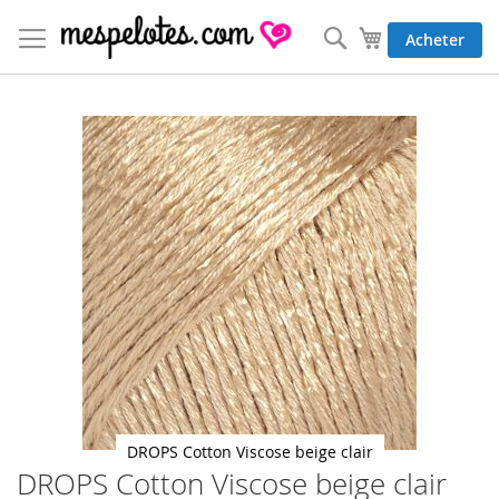
Allez
au
Rechercher
Mon panier
Acheter
contenu
Skip
to
the
end
of
the
images
gallery
DROPS Cotton Viscose beige clair
DROPS Cotton Viscose beige clair
Skip