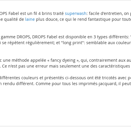
PS Fabel est un fil 4 brins traité
superwash
: facile d'entretien, o
ne qualité de
laine
plus douce, ce qui le rend fantastique pour toute
 gamme DROPS, DROPS Fabel est disponible en 3 types différents: "u
e répètent régulièrement; et "long print": semblable aux couleurs
vec une méthode appelée « fancy dyeing », qui, contrairement aux 
. Ce n'est pas une erreur mais seulement une des caractéristiques
 différentes couleurs et présentés ci-dessous ont été tricotés avec 
un rendu différent. Comme pour tous les imprimés-jacquard, il peut