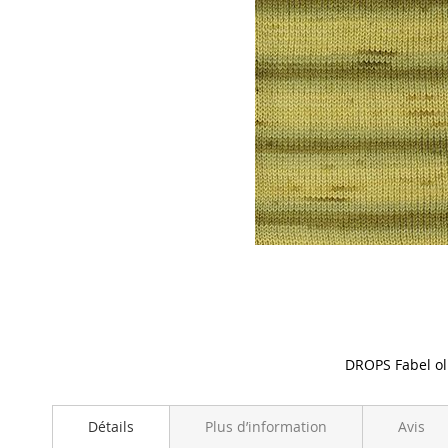
DROPS Fabel ol
Skip
to
Détails
Plus d’information
Avis
the