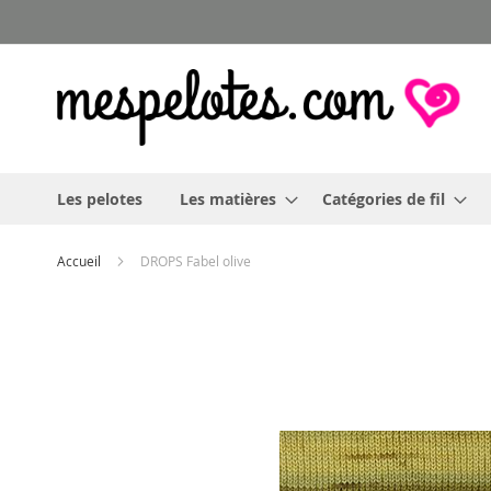
Allez
au
contenu
Les pelotes
Les matières
Catégories de fil
Accueil
DROPS Fabel olive
Skip
to
the
end
of
the
images
gallery