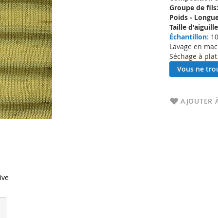
Groupe de fils
Poids - Longue
Taille d'aigui
Échantillon:
10
Lavage en machi
Séchage à plat
Vous ne trou
AJOUTER À
ive