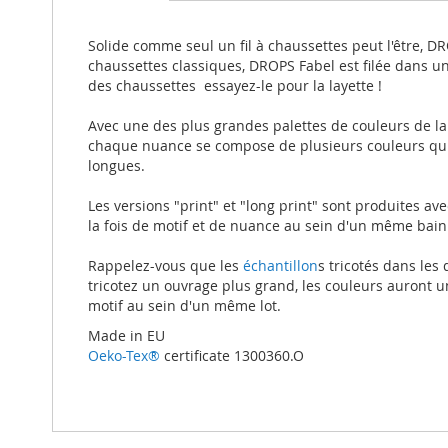
beginning
of
the
Solide comme seul un fil à chaussettes peut l'être, DRO
images
chaussettes classiques, DROPS Fabel est filée dans u
gallery
des chaussettes  essayez-le pour la layette !
Avec une des plus grandes palettes de couleurs de la
chaque nuance se compose de plusieurs couleurs qui s
longues.
Les versions "print" et "long print" sont produites a
la fois de motif et de nuance au sein d'un même bain
Rappelez-vous que les
échantillon
s tricotés dans les
tricotez un ouvrage plus grand, les couleurs auront 
motif au sein d'un même lot.
Made in EU
Oeko-Tex®
certificate 1300360.O