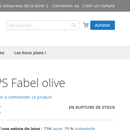
 amoureux de la laine :)
Connexion
Créer un compte
Rechercher
Mon panier
Acheter
Rechercher
ns
Les bons plans !
 Fabel olive
er à commenter ce produit
€
EN RUPTURE DE STOCK
une pelote de laine :
75%
laine
, 25 %
polyamide