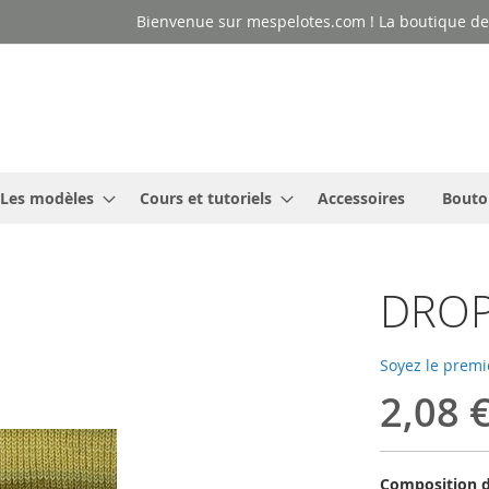
Bienvenue sur mespelotes.com ! La boutique des
Les modèles
Cours et tutoriels
Accessoires
Bouto
DROPS
Soyez le premi
2,08 
Composition d'