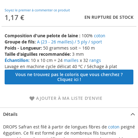
to
the
Soyez le premier à commenter ce produit
beginning
1,17 €
EN RUPTURE DE STOCK
of
the
images
Composition d'une pelote de laine :
100%
coton
gallery
Groupe de fils:
A (23 - 26 mailles) / 5 ply / sport
Poids - Longueur:
50 grammes soit ~ 160 m
Taille d'aiguilles recommandée:
3 mm
Échantillon:
10 x 10 cm = 24
mailles
x 32
rangs
Lavage en machine cycle délicat 40 °C / Séchage à plat
Vous ne trouvez pas le coloris que vous cherchez ?
Cliquez ici !
AJOUTER À MA LISTE D’ENVIE
Détails
DROPS Safran est filé à partir de longues fibres de
coton
peigné
égyptien. Ce fil est formé par de nombreux fils tournés