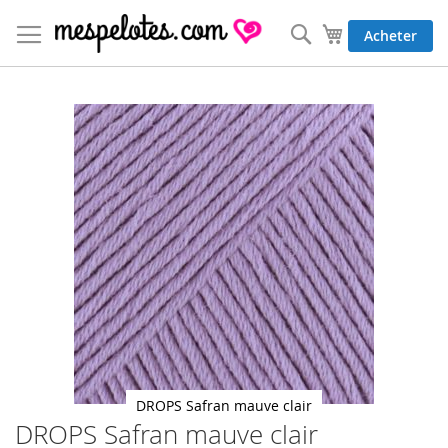
Allez
au
Rechercher
Mon panier
Acheter
contenu
Skip
to
the
end
of
the
images
gallery
DROPS Safran mauve clair
DROPS Safran mauve clair
Skip