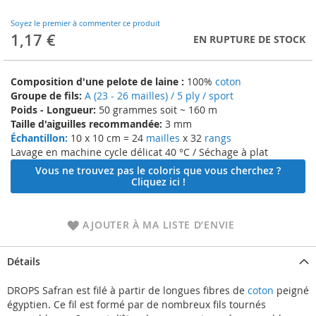
to
the
Soyez le premier à commenter ce produit
beginning
1,17 €
EN RUPTURE DE STOCK
of
the
images
Composition d'une pelote de laine :
100%
coton
gallery
Groupe de fils:
A (23 - 26 mailles) / 5 ply / sport
Poids - Longueur:
50 grammes soit ~ 160 m
Taille d'aiguilles recommandée:
3 mm
Échantillon:
10 x 10 cm = 24
mailles
x 32
rangs
Lavage en machine cycle délicat 40 °C / Séchage à plat
Vous ne trouvez pas le coloris que vous cherchez ?
Cliquez ici !
AJOUTER À MA LISTE D’ENVIE
Détails
DROPS Safran est filé à partir de longues fibres de
coton
peigné
égyptien. Ce fil est formé par de nombreux fils tournés