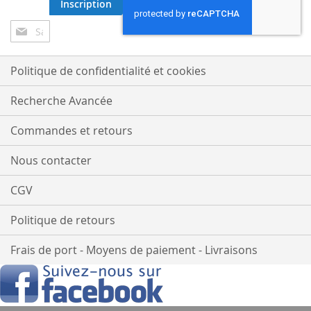
Inscription
Inscription
à
notre
lettre
Politique de confidentialité et cookies
d’information
:
Recherche Avancée
Commandes et retours
Nous contacter
CGV
Politique de retours
Frais de port - Moyens de paiement - Livraisons