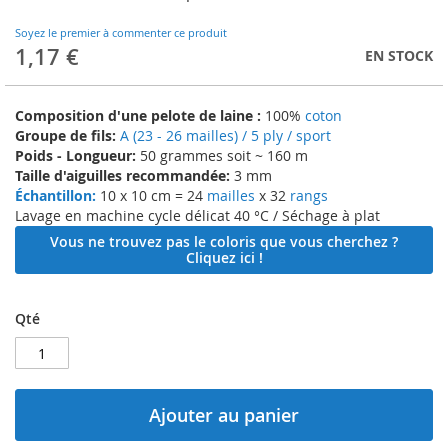
to
the
Soyez le premier à commenter ce produit
beginning
1,17 €
EN STOCK
of
the
images
Composition d'une pelote de laine :
100%
coton
gallery
Groupe de fils:
A (23 - 26 mailles) / 5 ply / sport
Poids - Longueur:
50 grammes soit ~ 160 m
Taille d'aiguilles recommandée:
3 mm
Échantillon:
10 x 10 cm = 24
mailles
x 32
rangs
Lavage en machine cycle délicat 40 °C / Séchage à plat
Vous ne trouvez pas le coloris que vous cherchez ?
Cliquez ici !
Qté
Ajouter au panier